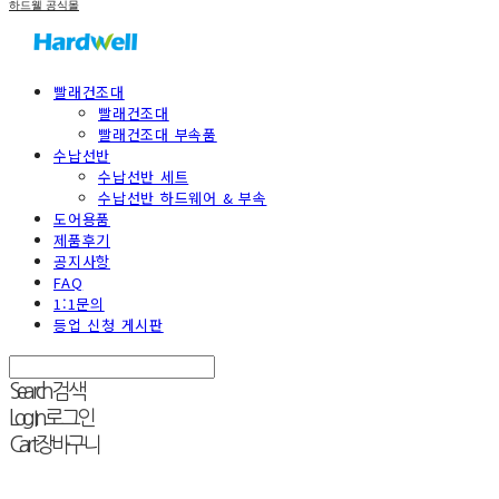
하드웰 공식몰
빨래건조대
빨래건조대
빨래건조대 부속품
수납선반
수납선반 세트
수납선반 하드웨어 & 부속
도어용품
제품후기
공지사항
FAQ
1:1문의
등업 신청 게시판
Search
검색
Log In
로그인
Cart
장바구니