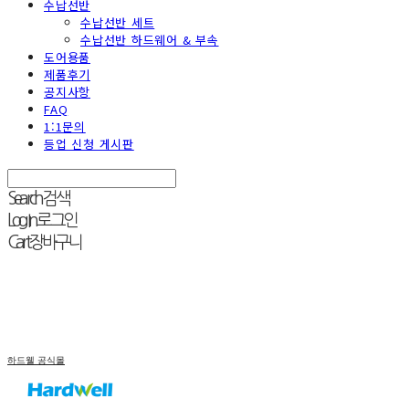
수납선반
수납선반 세트
수납선반 하드웨어 & 부속
도어용품
제품후기
공지사항
FAQ
1:1문의
등업 신청 게시판
Search
검색
Log In
로그인
Cart
장바구니
하드웰 공식몰