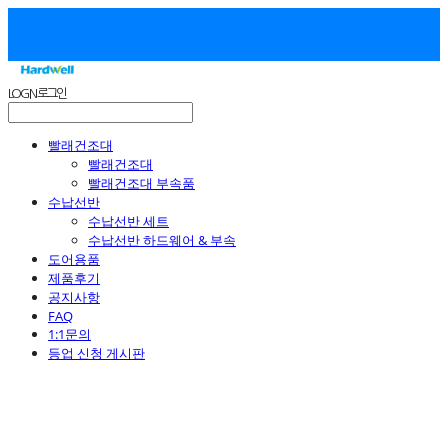
LOG IN
로그인
빨래건조대
빨래건조대
빨래건조대 부속품
수납선반
수납선반 세트
수납선반 하드웨어 & 부속
도어용품
제품후기
공지사항
FAQ
1:1문의
등업 신청 게시판